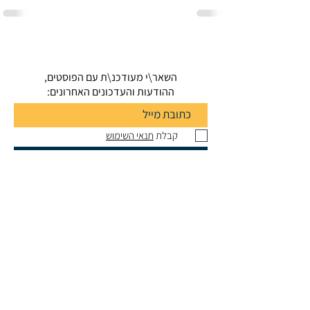
השאר\י מעודכנ\ת עם הפוסטים,
ההודעות והעדכונים האחרונים:
קבלת
תנאי השימוש
הרשמה
Dr. OFER WALDMAN
Ph.D.
, Dipl.
Mus.
oferwaldman@gmail.com
ofer.waldman