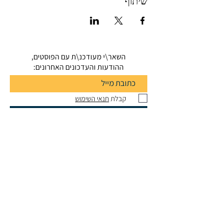
שיתוף
השאר\י מעודכנ\ת עם הפוסטים,
ההודעות והעדכונים האחרונים:
קבלת
תנאי השימוש
הרשמה
Dr. OFER WALDMAN
Ph.D.
, Dipl.
Mus.
oferwaldman@gmail.com
ofer.waldman