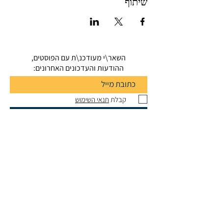
שיתוף
השאר\י מעודכנ\ת עם הפוסטים,
ההודעות והעדכונים האחרונים:
קבלת
תנאי השימוש
הרשמה
Dr. OFER WALDMAN
Ph.D.
, Dipl.
Mus.
oferwaldman@gmail.com
ofer.waldman