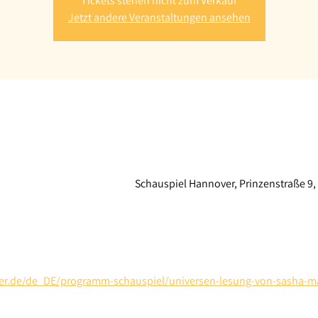
Tickets stehen nicht zum Verkauf
Jetzt andere Veranstaltungen ansehen
Schauspiel Hannover, Prinzenstraße 9
over.de/de_DE/programm-schauspiel/universen-lesung-von-sasha-m